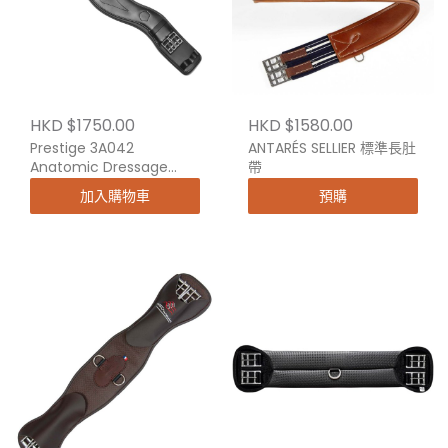
HKD $1750.00
HKD $1580.00
Prestige 3A042
ANTARÉS SELLIER 標準長肚
Anatomic Dressage
帶
Girth
加入購物車
預購