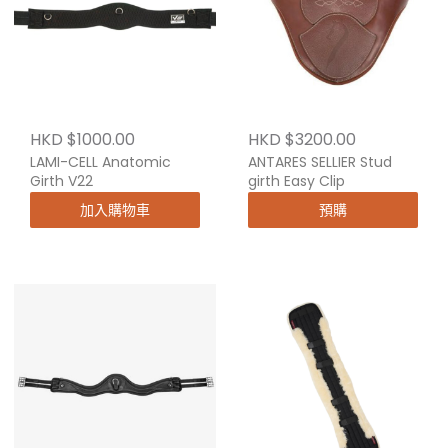
HKD $1000.00
HKD $3200.00
LAMI-CELL Anatomic
ANTARES SELLIER Stud
Girth V22
girth Easy Clip
加入購物車
預購