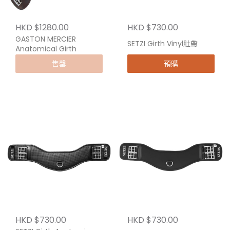
HKD $1280.00
HKD $730.00
GASTON MERCIER
SETZI Girth Vinyl肚帶
Anatomical Girth
售罄
預購
HKD $730.00
HKD $730.00