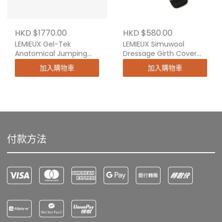
HKD $1770.00
HKD $580.00
LEMIEUX Gel-Tek
LEMIEUX Simuwool
Anatomical Jumping
Dressage Girth Cover
Girth
Natural
加入購物車
加入購物車
付款方法