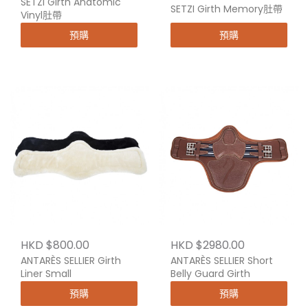
SETZI Girth Anatomic
SETZI Girth Memory肚帶
Vinyl肚帶
預購
預購
HKD $800.00
HKD $2980.00
ANTARÈS SELLIER Girth
ANTARÈS SELLIER Short
Liner Small
Belly Guard Girth
預購
預購