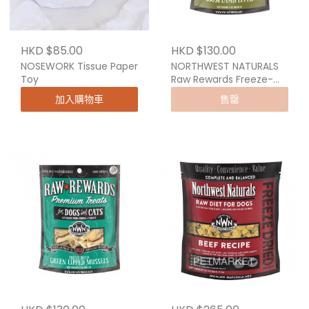
HKD $85.00
HKD $130.00
NOSEWORK Tissue Paper
NORTHWEST NATURALS
Toy
Raw Rewards Freeze-
Dried Lamb Liver Dog &
加入購物車
售罄
Cat Treats