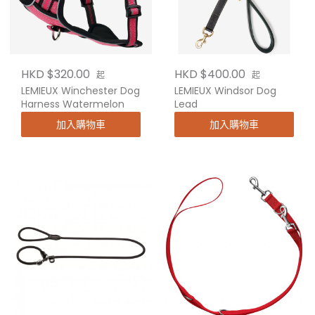
HKD $320.00
HKD $400.00
起
起
LEMIEUX Winchester Dog
LEMIEUX Windsor Dog
Harness Watermelon
Lead
加入購物車
加入購物車