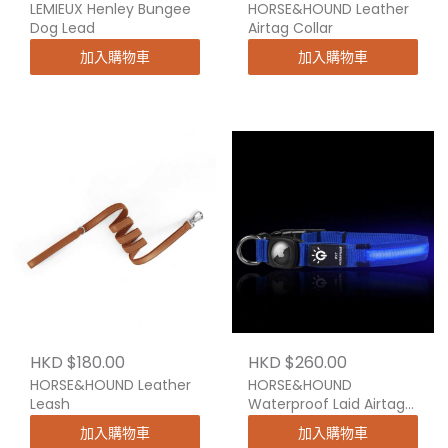
LEMIEUX Henley Bungee
HORSE&HOUND Leather
Dog Lead
Airtag Collar
加入購物車
加入購物車
HKD $180.00
HKD $260.00
HORSE&HOUND Leather
HORSE&HOUND
Leash
Waterproof Laid Airtage
Collar
加入購物車
加入購物車