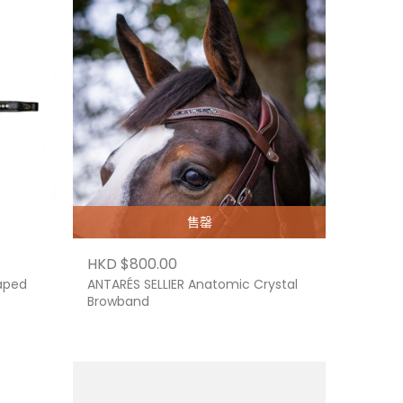
售罄
HKD $800.00
aped
ANTARÉS SELLIER Anatomic Crystal
Browband