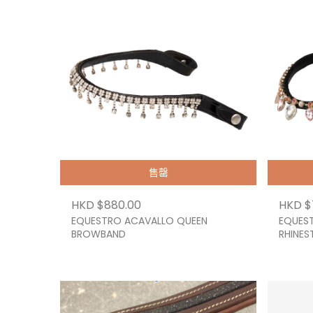
售罄
HKD $880.00
HKD $
EQUESTRO ACAVALLO QUEEN
EQUES
BROWBAND
RHINES