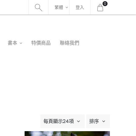
0
繁體
登入
書本
特價商品
聯絡我們
每頁顯示24項
排序