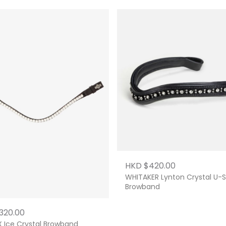
HKD $420.00
WHITAKER Lynton Crystal U-
Browband
320.00
X Ice Crystal Browband