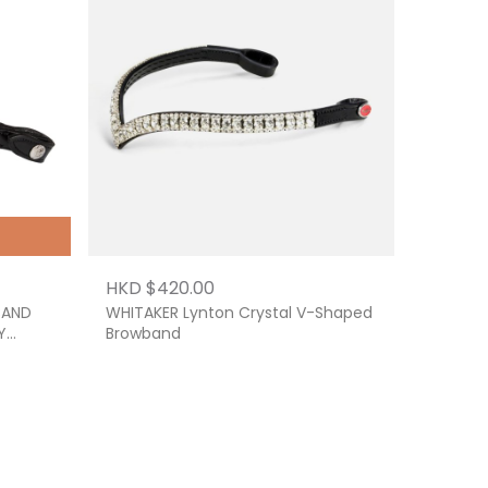
HKD $420.00
BAND
WHITAKER Lynton Crystal V-Shaped
Y
Browband