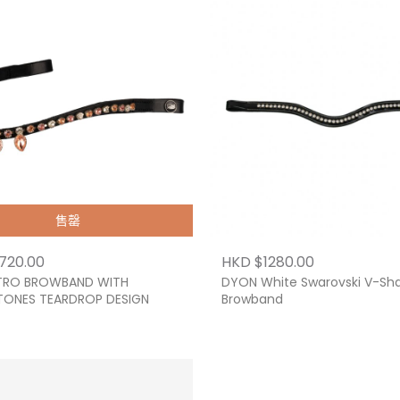
售罄
720.00
HKD $1280.00
TRO BROWBAND WITH
DYON White Swarovski V-Sh
TONES TEARDROP DESIGN
Browband