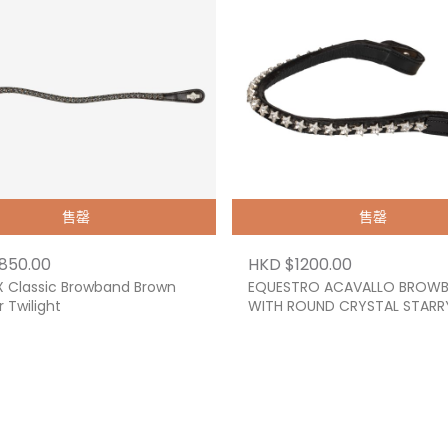
售罄
售罄
850.00
HKD $1200.00
X Classic Browband Brown
EQUESTRO ACAVALLO BROW
 Twilight
WITH ROUND CRYSTAL STARR
CRYSTAL