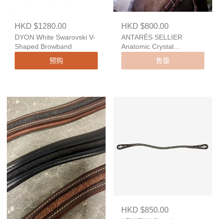
HKD $1280.00
HKD $800.00
DYON White Swarovski V-
ANTARÉS SELLIER
Shaped Browband
Anatomic Crystal
Browband
预购
售罄
HKD $850.00