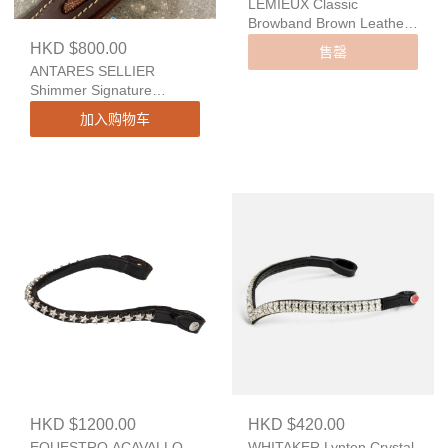
LEMIEUX Classic
Browband Brown Leather
Twilight
HKD $800.00
售罄
ANTARES SELLIER
Shimmer Signature
Browband
加入购物车
HKD $1200.00
HKD $420.00
EQUESTRO ACAVALLO
WHITAKER Lynton Crystal