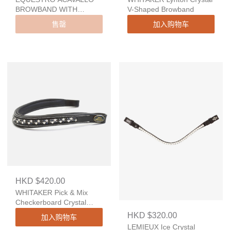
BROWBAND WITH
V-Shaped Browband
ROUND CRYSTAL
售罄
加入购物车
STARRY CRYSTAL
HKD $420.00
WHITAKER Pick & Mix
Checkerboard Crystal
Browband
HKD $320.00
加入购物车
LEMIEUX Ice Crystal