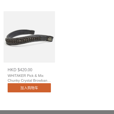
HKD $420.00
WHITAKER Pick & Mix
Chunky Crystal Browband
in Black
加入购物车