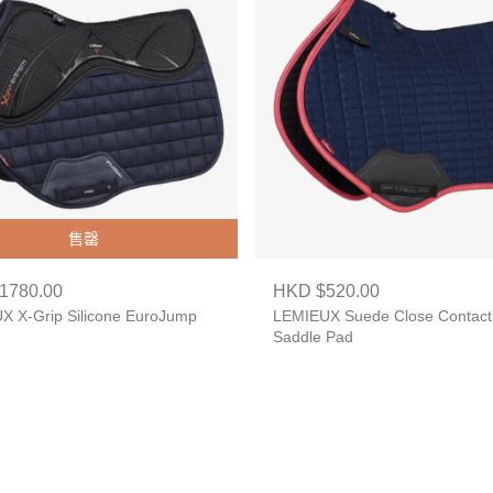
售罄
1780.00
HKD $520.00
X X-Grip Silicone EuroJump
LEMIEUX Suede Close Contact
Saddle Pad