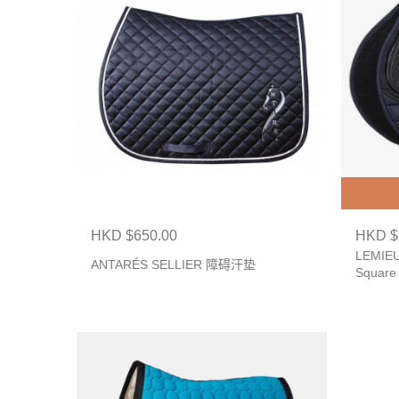
HKD $650.00
HKD $
LEMIEU
ANTARÉS SELLIER 障碍汗垫
Square